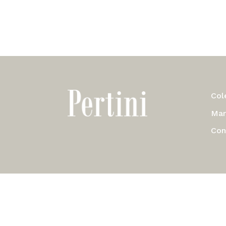
Col
Mar
Con