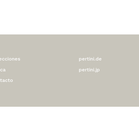
ecciones
pertini.de
ca
pertini.jp
tacto